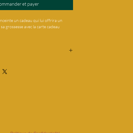
ommander et payer
ceinte un cadeau qui lui offrira un
sa grossesse avec la carte cadeau
onne accès à 5 massages spécialement
er la grossesse avec bienveillance et
onçu pour soulager les tensions
nde, je consens à recevoir
 la circulation sanguine et procurer un
tenu numérique (carte cadeau) et je
globale.
 à mon droit de rétractation,
deau est un geste attentionné qui
icle L221-28 du Code de la
 maman de se détendre et de se sentir
ette période spéciale de sa vie.
pour offrir ce moment de détente
enceinte.