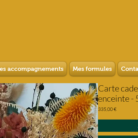
es accompagnements
Mes formules
Conta
Carte cad
enceinte -
Prix
335,00 €