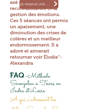
axé sur la
Je reserve une séance snoezelen
reconnaissance et la
gestion des émotions.
Ces 5 séances ont permis
un apaisement, une
diminution des crises de
colères et un meilleur
endormissement. Il a
adoré et aimerait
retourner voir Élodie"-
Alexandra
-Méthode
FAQ
Snoezelen à Tours en
Indre
et Loire
À qui s’adressent les