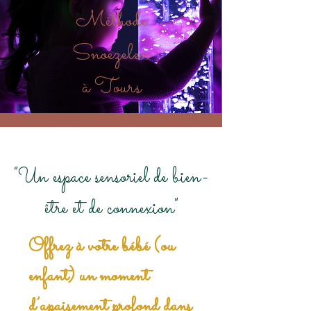
Méthode
Snoezelen
à Tours
"Un espace sensoriel de bien-
être et de connexion"
Offrez à votre bébé (ou
enfant) un moment
d’apaisement profond dans