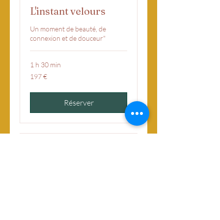
L'instant velours
Un moment de beauté, de
connexion et de douceur"
1 h 30 min
197
197 €
euros
Réserver