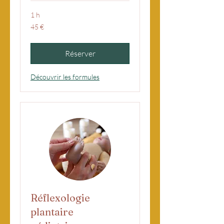
1 h
45
45 €
euros
Réserver
Découvrir les formules
Réflexologie
plantaire