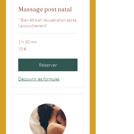
Massage post natal
" Bien être et récupération après
l'accouchement"
1 h 30 min
70
70 €
euros
Réserver
Découvrir les formules