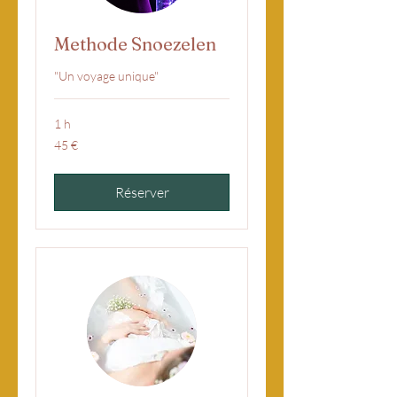
Methode Snoezelen
"Un voyage unique"
1 h
45
45 €
euros
Réserver