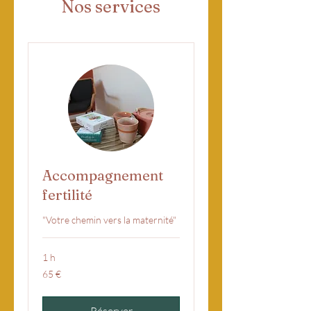
Nos services
Accompagnement
fertilité
"Votre chemin vers la maternité"
1 h
65
65 €
euros
Réserver