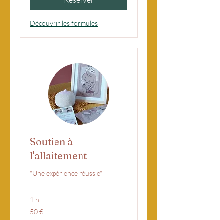
Découvrir les formules
Soutien à
l'allaitement
"Une expérience réussie"
1 h
50
50 €
euros