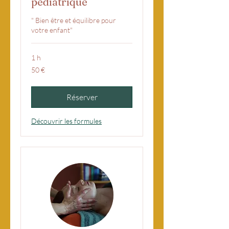
pédiatrique
" Bien être et équilibre pour
votre enfant"
1 h
50
50 €
euros
Réserver
Découvrir les formules