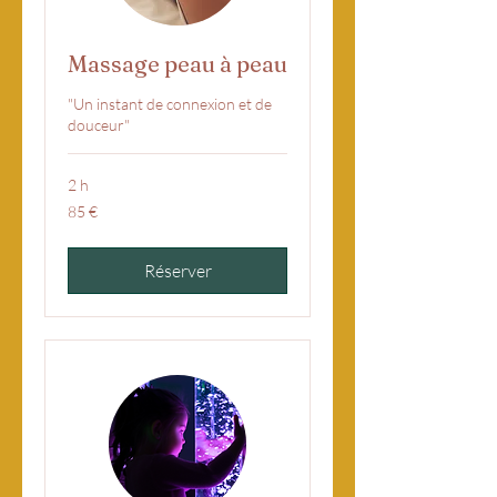
Massage peau à peau
"Un instant de connexion et de
douceur"
2 h
85
85 €
euros
Réserver