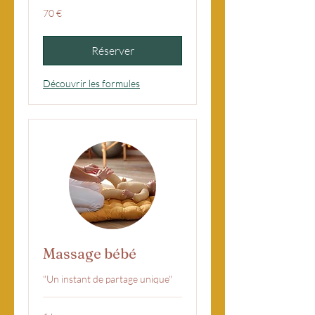
70
70 €
euros
Réserver
Découvrir les formules
Massage bébé
"Un instant de partage unique"