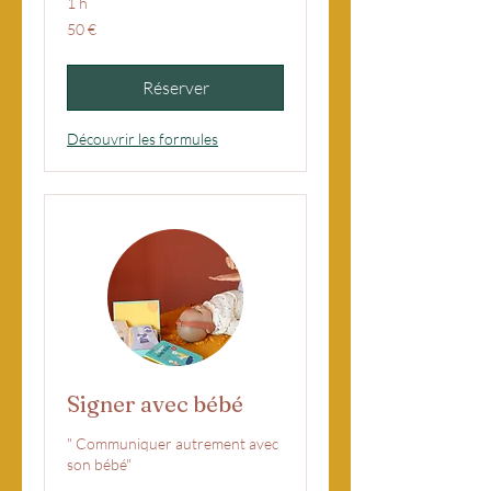
1 h
50
50 €
euros
Réserver
Découvrir les formules
Signer avec bébé
" Communiquer autrement avec
son bébé"