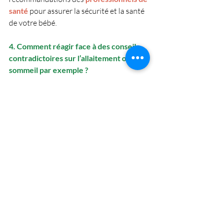
santé
pour assurer la sécurité et la santé 
de votre bébé.
4. Comment réagir face à des conseils 
contradictoires sur l’allaitement ou le 
sommeil par exemple ?
Chaque bébé est unique.
 Si les avis divergent, appuyez-vous sur 
des 
sources fiables
et observez les 
besoins de votre enfant. 
Vous pouvez aussi consulter une
accompagnante en périnatalité
 ou une
consultante en lactation
 pour être 
soutenue.
5. Est-il normal de se sentir perdu face à 
tous ces conseils ?
Oui, c’est tout à fait normal. 